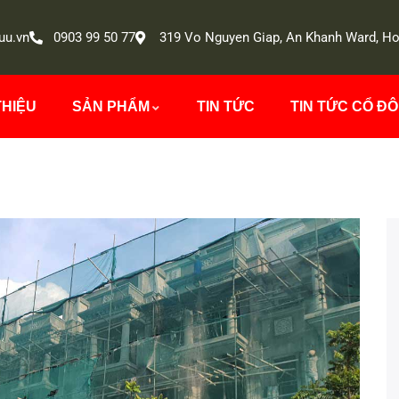
uu.vn
0903 99 50 77
319 Vo Nguyen Giap, An Khanh Ward, Ho
THIỆU
SẢN PHẨM
TIN TỨC
TIN TỨC CỔ Đ