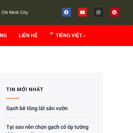
 Chi Minh City
ÔNG
LIÊN HỆ
TIẾNG VIỆT
TIN MỚI NHẤT
Gạch bê tông lát sân vườn
Tại sao nên chọn gạch cổ ốp tường