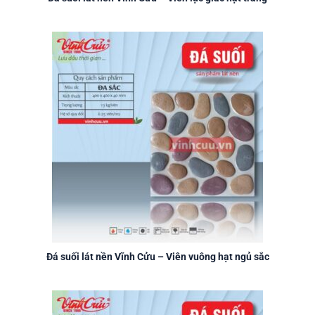
Đá suối lát nền Vĩnh Cửu – Viên vuông hạt ngủ sắc