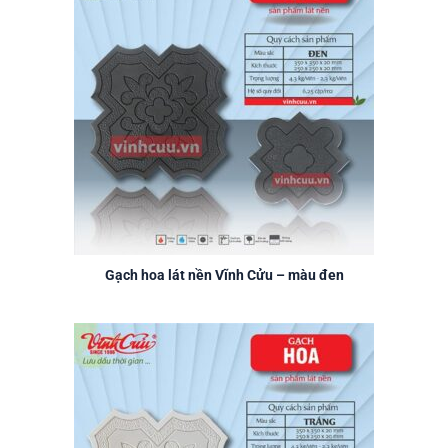
Gạch hoa lát nền Vĩnh Cửu – màu đen