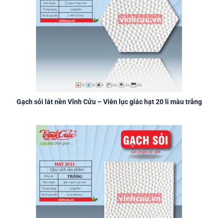
Gạch sỏi lát nền Vĩnh Cửu – Viên lục giác hạt 20 li màu trắng