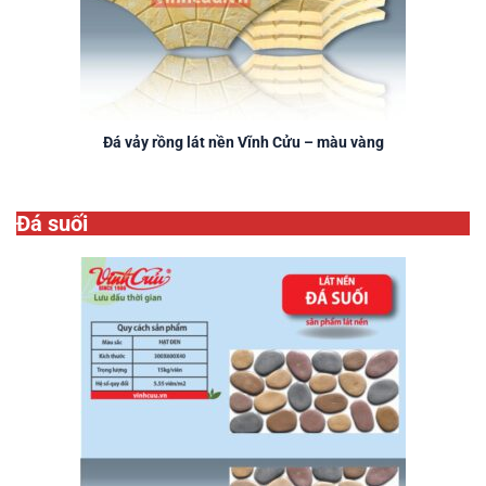
Đá vảy rồng lát nền Vĩnh Cửu – màu vàng
Đá suối