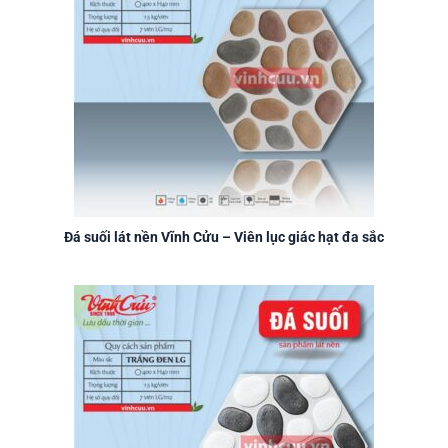
Đá suối lát nền Vĩnh Cửu – Viên lục giác hạt đa sắc