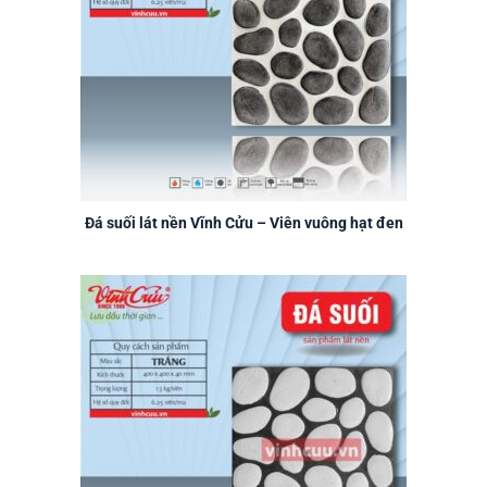
Đá suối lát nền Vĩnh Cửu – Viên vuông hạt đen