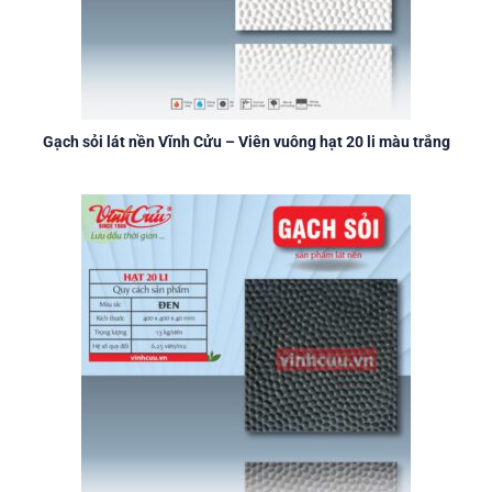
Gạch sỏi lát nền Vĩnh Cửu – Viên vuông hạt 20 li màu trắng