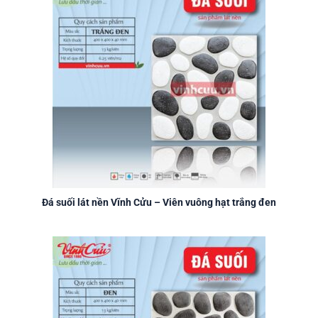
Đá suối lát nền Vĩnh Cửu – Viên vuông hạt trắng đen