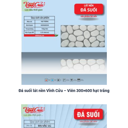
Đá suối lát nền Vĩnh Cửu – Viên 300×600 hạt trắng