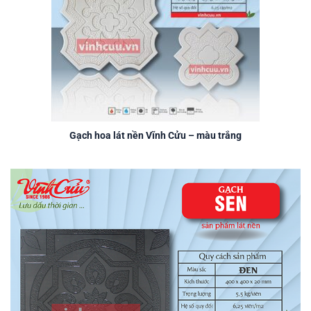
Gạch hoa lát nền Vĩnh Cửu – màu trắng