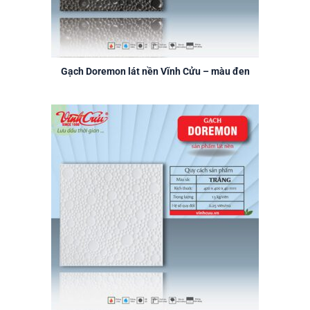
Gạch Doremon lát nền Vĩnh Cửu – màu đen