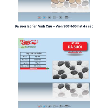
Đá suối lát nền Vĩnh Cửu – Viên 300×600 hạt đa sắc