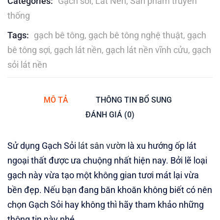
Categories:
Gạch sỏi
,
Lát Nền
,
Sản phẩm truyền
thống
Tags:
gạch bê tông
,
gạch bê tông nghệ thuật
,
gạch
bê tông sợi
,
gạch lát nền
,
gạch lát nền vĩnh cửu
,
gạch
sỏi lát nền
MÔ TẢ
THÔNG TIN BỔ SUNG
ĐÁNH GIÁ (0)
Sử dụng Gạch Sỏi
lát sân vườn
là xu hướng ốp lát
ngoại thất được ưa chuộng nhất hiện nay. Bởi lẽ loại
gạch này vừa tạo một không gian tươi mát lại vừa
bền đẹp. Nếu bạn đang băn khoăn không biết có nên
chọn Gạch Sỏi hay không thì hãy tham khảo những
thông tin này nhé.