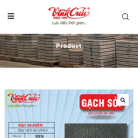
Home
Gạch sỏi lát nền Vĩnh Cửu – Viên vuông hạt nghiền
màu đen
Product