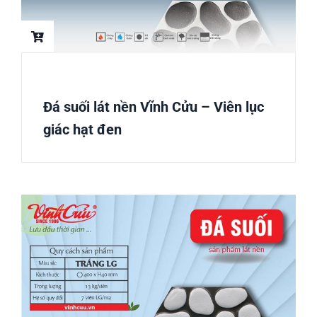
Đá suối lát nền Vĩnh Cửu – Viên lục
giác hạt đen