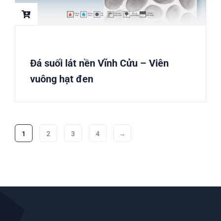
Đá suối lát nền Vĩnh Cửu – Viên
vuông hạt đen
1
2
3
4
→