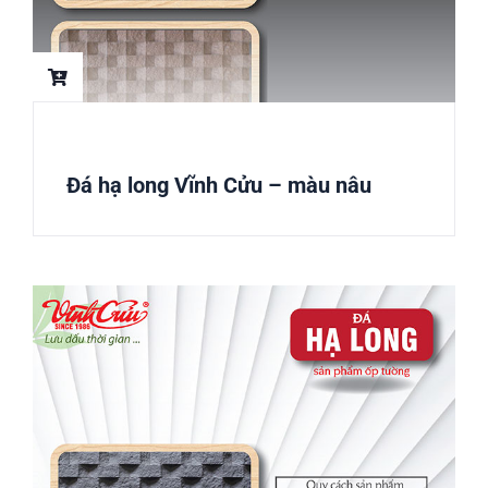
Đá hạ long Vĩnh Cửu – màu nâu