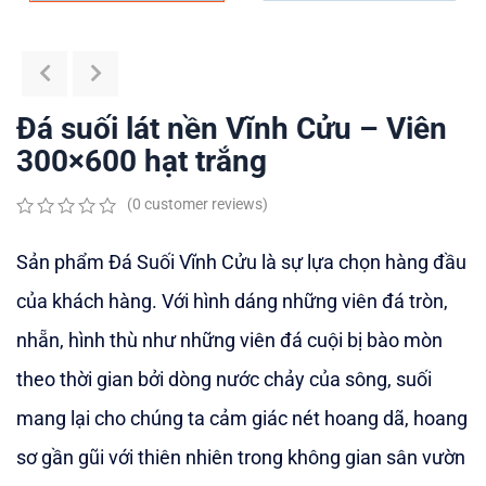
Đá suối lát nền Vĩnh Cửu – Viên
300×600 hạt trắng
(
0
customer reviews)
0
5
0
out
Sản phẩm Đá Suối Vĩnh Cửu là sự lựa chọn hàng đầu
of
based
của khách hàng. Với hình dáng những viên đá tròn,
on
customer
nhẵn, hình thù như những viên đá cuội bị bào mòn
ratings
theo thời gian bởi dòng nước chảy của sông, suối
mang lại cho chúng ta cảm giác nét hoang dã, hoang
sơ gần gũi với thiên nhiên trong không gian sân vườn