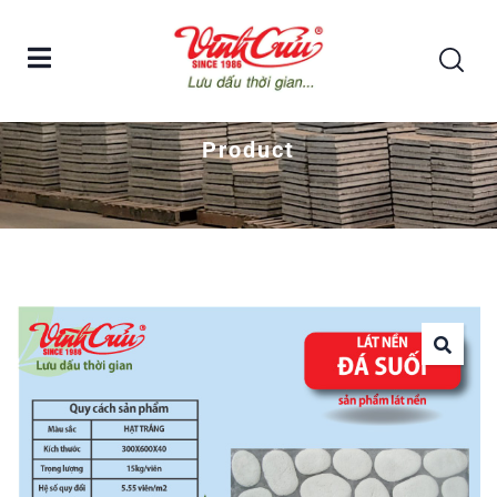
Home
Đá suối lát nền Vĩnh Cửu – Viên 300×600 hạt trắng
Product