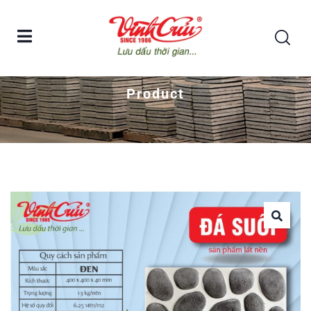
Home
Đá suối lát nền Vĩnh Cửu – Viên vuông hạt đen
Product