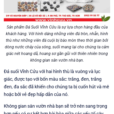
Sản phẩm Đá Suối Vĩnh Cửu là sự lựa chọn hàng đầu của
khách hàng. Với hình dáng những viên đá tròn, nhẵn, hình
thù như những viên đá cuội bị bào mòn theo thời gian bởi
dòng nước chảy của sông, suối mang lại cho chúng ta cảm
giác nét hoang dã, hoang sơ gần gũi với thiên nhiên trong
không gian sân vườn nhà bạn.
Đá suối Vĩnh Cửu với hai hình thù là vuông và lục
giác, được tạo với bốn màu sắc: trắng, đen, trắng
đen, đa sắc đã khiến cho chúng ta bị cuốn hút và mê
hoặc bởi vẻ đẹp hấp dẫn của nó.
Không gian sân vườn nhà bạn sẽ trở nên sang trọng
hơn nếu có sự kết hợp hài hòa giữa các yếu tố cây