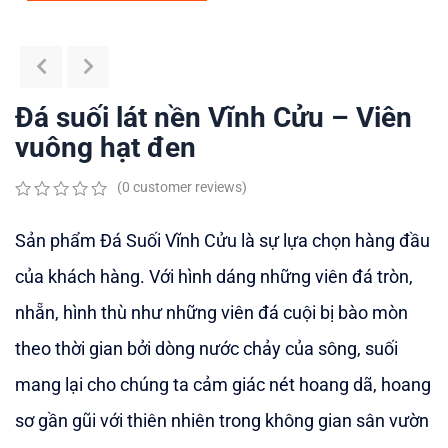
Đá suối lát nền Vĩnh Cửu – Viên
vuông hạt đen
(
0
customer reviews)
0
5
0
out
Sản phẩm Đá Suối Vĩnh Cửu là sự lựa chọn hàng đầu
of
based
của khách hàng. Với hình dáng những viên đá tròn,
on
customer
nhẵn, hình thù như những viên đá cuội bị bào mòn
ratings
theo thời gian bởi dòng nước chảy của sông, suối
mang lại cho chúng ta cảm giác nét hoang dã, hoang
sơ gần gũi với thiên nhiên trong không gian sân vườn