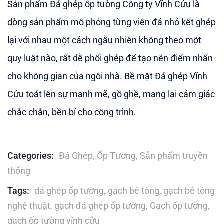
Sản phẩm Đá ghép ốp tường Công ty Vĩnh Cửu là
of
based
dòng sản phẩm mô phỏng từng viên đá nhỏ kết ghép
on
customer
lại với nhau một cách ngẫu nhiên không theo một
ratings
quy luật nào, rất dễ phối ghép để tạo nên điểm nhấn
cho không gian của ngôi nhà. Bề mặt Đá ghép Vĩnh
Cửu toát lên sự mạnh mẽ, gồ ghề, mang lại cảm giác
chắc chắn, bền bỉ cho công trình.
Categories:
Đá Ghép
,
Ốp Tường
,
Sản phẩm truyền
thống
Tags:
dá ghép ốp tường
,
gạch bê tông
,
gạch bê tông
nghệ thuật
,
gạch đá ghép ốp tường
,
Gạch ốp tường
,
gạch ốp tường vĩnh cửu