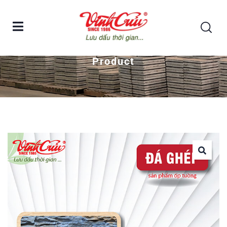
Home
Đá ghép ốp tường – màu xanh biển
Product