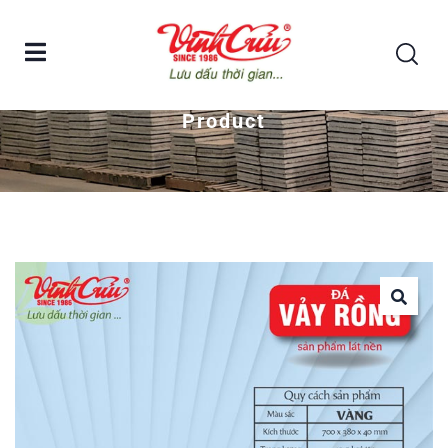
Home
Đá vảy rồng lát nền Vĩnh Cửu – màu vàng
Product