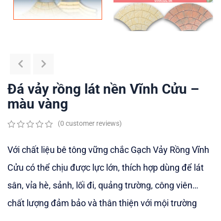
Đá vảy rồng lát nền Vĩnh Cửu –
màu vàng
(
0
customer reviews)
0
5
0
out
Với chất liệu bê tông vững chắc Gạch Vảy Rồng Vĩnh
of
based
Cửu có thể chịu được lực lớn, thích hợp dùng để lát
on
customer
sân, vỉa hè, sảnh, lối đi, quảng trường, công viên…
ratings
chất lượng đảm bảo và thân thiện với mội trường