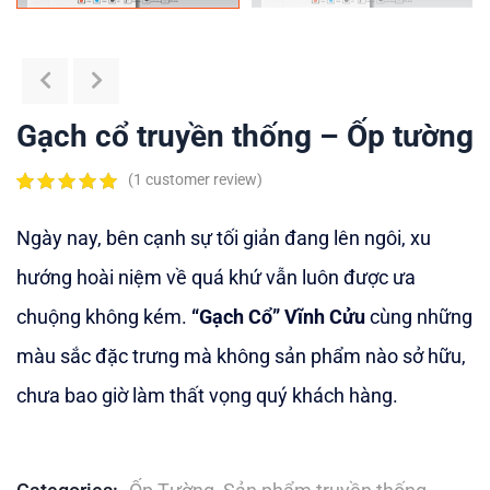
Gạch cổ truyền thống – Ốp tường
(
1
customer review)
5.00
5
1
out of
based on
Ngày nay, bên cạnh sự tối giản đang lên ngôi, xu
customer
rating
hướng hoài niệm về quá khứ vẫn luôn được ưa
chuộng không kém.
“Gạch Cổ” Vĩnh Cửu
cùng những
màu sắc đặc trưng mà không sản phẩm nào sở hữu,
chưa bao giờ làm thất vọng quý khách hàng.