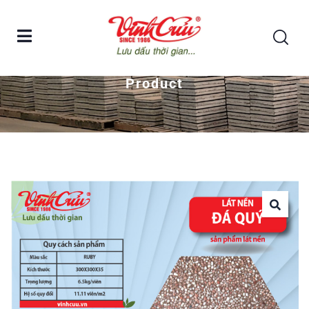
Home
Gạch đá quý lát nền Vĩnh Cửu – ruby
Product