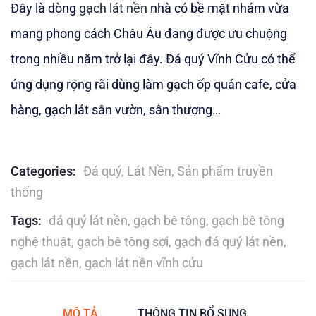
out
Đây là dòng
gạch lát nền
nhà có bề mặt nhám vừa
of
based
mang phong cách Châu Âu đang được ưu chuộng
on
customer
trong nhiều năm trở lại đây. Đá quý Vĩnh Cửu có thể
ratings
ứng dụng rộng rãi dùng làm gạch ốp quán cafe, cửa
hàng, gạch lát sân vườn, sân thượng…
Categories:
Đá quý
,
Lát Nền
,
Sản phẩm truyền
thống
Tags:
đá quý lát nền
,
gạch bê tông
,
gạch bê tông
nghệ thuật
,
gạch bê tông sợi
,
gạch đá quý lát nền
,
gạch lát nền
,
gạch lát nền vĩnh cửu
MÔ TẢ
THÔNG TIN BỔ SUNG