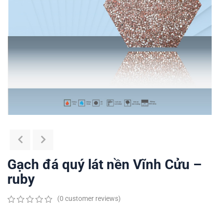
Gạch đá quý lát nền Vĩnh Cửu –
ruby
(
0
customer reviews)
0
5
0