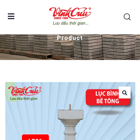
Home
Lục bình bê tông Vĩnh Cửu – LB36
Product