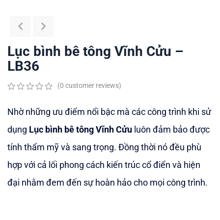
Lục bình bê tông Vĩnh Cửu –
LB36
(
0
customer reviews)
0
5
0
out
Nhờ những ưu điểm nổi bậc mà các công trình khi sử
of
based
dụng
Lục bình bê tông Vĩnh Cửu
luôn đảm bảo được
on
customer
tính thẩm mỹ và sang trọng. Đồng thời nó đều phù
ratings
hợp với cả lối phong cách kiến trúc cổ điển và hiện
đại nhằm đem đến sự hoàn hảo cho mọi công trình.