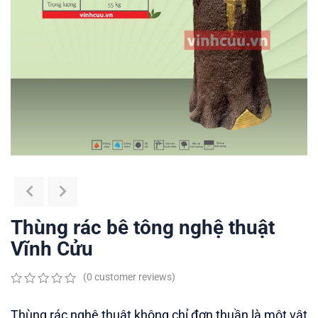
Thùng rác bê tông nghệ thuật
Vĩnh Cửu
(
0
customer reviews)
0
5
0
out
Thùng rác nghệ thuật không chỉ đơn thuần là một vật