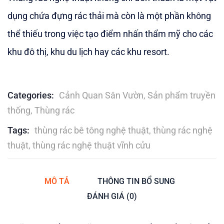
of
based
dụng chứa đựng rác thải mà còn là một phần không
on
customer
thể thiếu trong việc tạo điểm nhấn thẩm mỹ cho các
ratings
khu đô thị, khu du lịch hay các khu resort.
Categories:
Cảnh Quan Sân Vườn
,
Sản phẩm truyền
thống
,
Thùng rác
Tags:
thùng rác bê tông nghệ thuật
,
thùng rác nghệ
thuật
,
thùng rác nghệ thuật vĩnh cửu
MÔ TẢ
THÔNG TIN BỔ SUNG
ĐÁNH GIÁ (0)