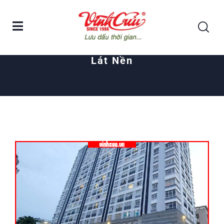
Home
Posts tagged "lát nền"
Lát Nền