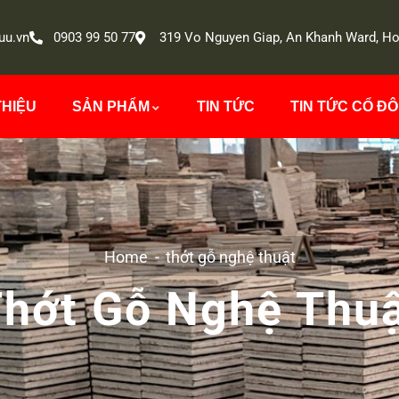
uu.vn
0903 99 50 77
319 Vo Nguyen Giap, An Khanh Ward, Ho
THIỆU
SẢN PHẨM
TIN TỨC
TIN TỨC CỔ Đ
Home
thớt gỗ nghệ thuật
hớt Gỗ Nghệ Thu