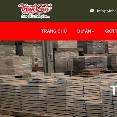
info@vinhc
TRANG CHỦ
DỰ ÁN
GIỚI 
T