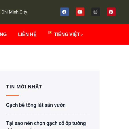
 Chi Minh City
ÔNG
LIÊN HỆ
TIẾNG VIỆT
TIN MỚI NHẤT
Gạch bê tông lát sân vườn
Tại sao nên chọn gạch cổ ốp tường