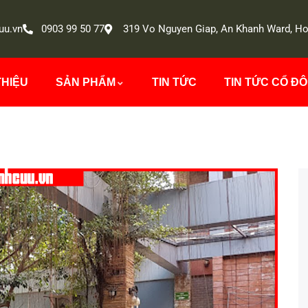
uu.vn
0903 99 50 77
319 Vo Nguyen Giap, An Khanh Ward, Ho
THIỆU
SẢN PHẨM
TIN TỨC
TIN TỨC CỔ Đ