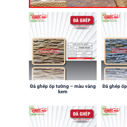
Đá ghép ốp tường – màu vàng
Đá ghép ốp
kem