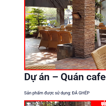
Dự án – Quán cafe
Sả​n phẩ​m đ​ượ​c sử​ dụ​ng: Đ​Á​ GHÉ​P