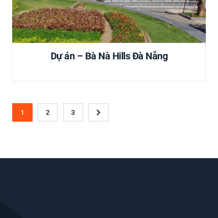
Dự án – Bà Nà Hills Đà Nẵng
1
2
3