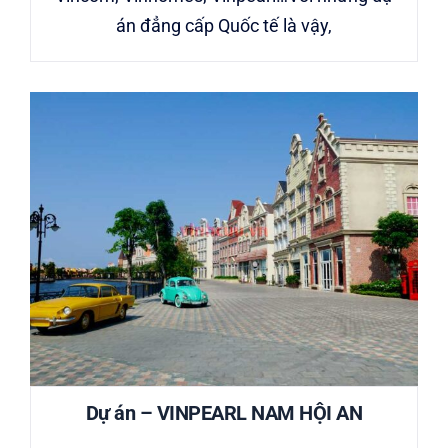
án đẳng cấp Quốc tế là vậy,
Dự án – VINPEARL NAM HỘI AN