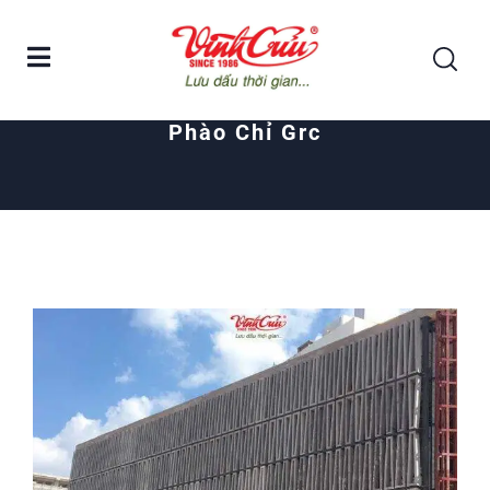
Home
Posts tagged "phào chỉ grc"
Phào Chỉ Grc